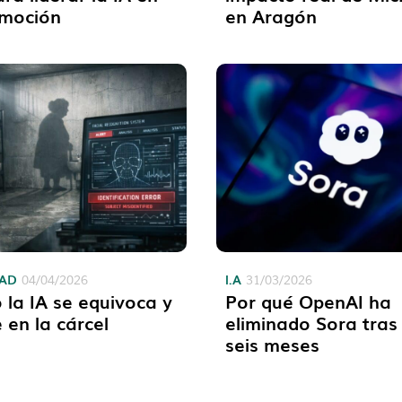
omoción
en Aragón
DAD
I.A
04/04/2026
31/03/2026
la IA se equivoca y
Por qué OpenAI ha
 en la cárcel
eliminado Sora tras
seis meses