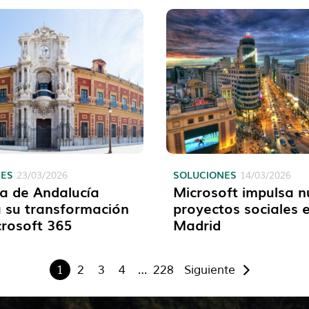
NES
SOLUCIONES
23/03/2026
14/03/2026
a de Andalucía
Microsoft impulsa 
 su transformación
proyectos sociales 
rosoft 365
Madrid
1
2
3
4
…
228
Siguiente