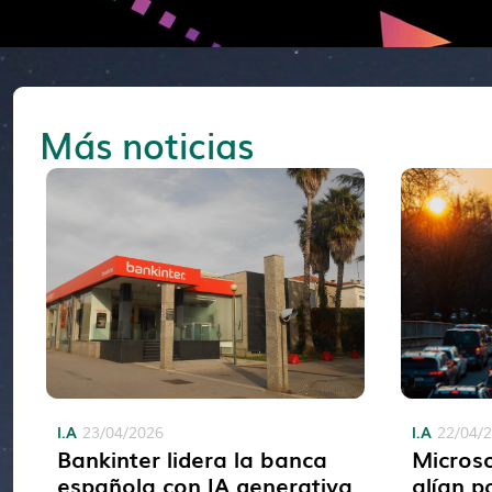
Más noticias
I.A
I.A
23/04/2026
22/04/
Bankinter lidera la banca
Microso
española con IA generativa
alían p