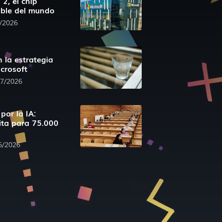
2, el chip
able del mundo
/2026
 la estrategia
crosoft
07/2026
por la IA:
ita para 75.000
6/2026