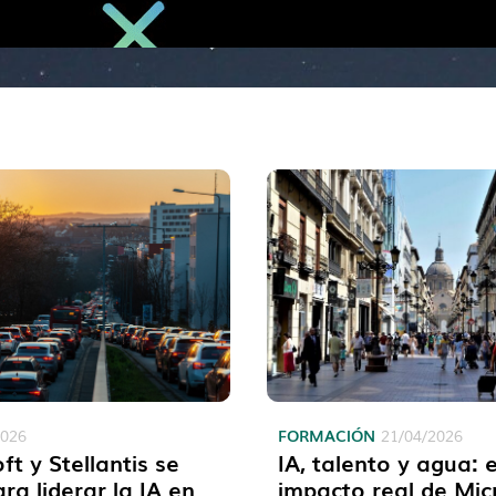
FORMACIÓN
2026
21/04/2026
ft y Stellantis se
IA, talento y agua: e
ara liderar la IA en
impacto real de Mic