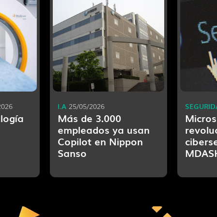
I.A
SEGURID
2026
25/05/2026
ología
Más de 3.000
Micros
empleados ya usan
revolu
Copilot en Nippon
cibers
Sanso
MDAS