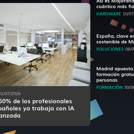
Así es Majorana 
cuántico más fi
HARDWARE
10/07
España, clave en
sostenible de Mi
SOLUCIONES
08/
Madrid apuesta 
formación gratu
personas
FORMACIÓN
30/0
31/07/2026
 60% de los profesionales
pañoles ya trabaja con IA
anzada