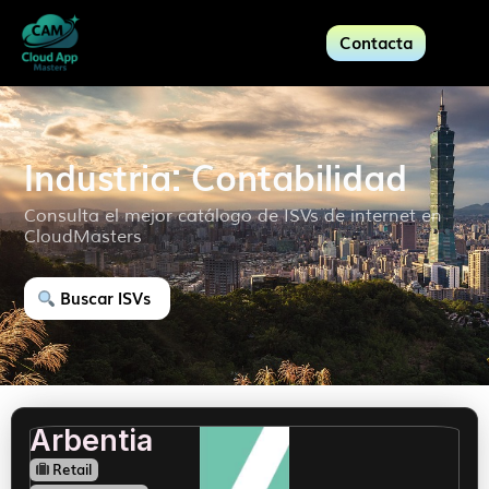
Contacta
Industria: Contabilidad
Consulta el mejor catálogo de ISVs de internet en
CloudMasters
Buscar ISVs
Arbentia
Retail