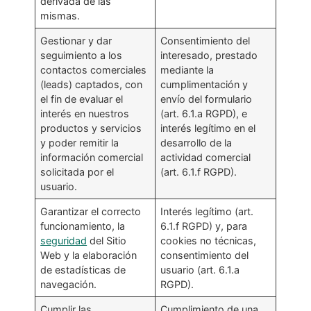
derivada de las
mismas.
Gestionar y dar
Consentimiento del
seguimiento a los
interesado, prestado
contactos comerciales
mediante la
(leads) captados, con
cumplimentación y
el fin de evaluar el
envío del formulario
interés en nuestros
(art. 6.1.a RGPD), e
productos y servicios
interés legítimo en el
y poder remitir la
desarrollo de la
información comercial
actividad comercial
solicitada por el
(art. 6.1.f RGPD).
usuario.
Garantizar el correcto
Interés legítimo (art.
funcionamiento, la
6.1.f RGPD) y, para
seguridad
del Sitio
cookies no técnicas,
Web y la elaboración
consentimiento del
de estadísticas de
usuario (art. 6.1.a
navegación.
RGPD).
Cumplir las
Cumplimiento de una