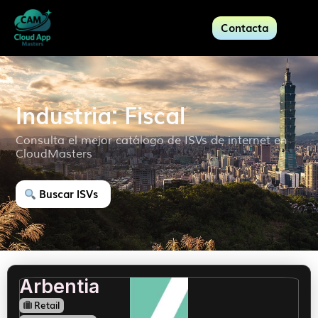
Contacta
Industria: Fiscal
Consulta el mejor catálogo de ISVs de internet en
CloudMasters
Buscar ISVs
Arbentia
Retail