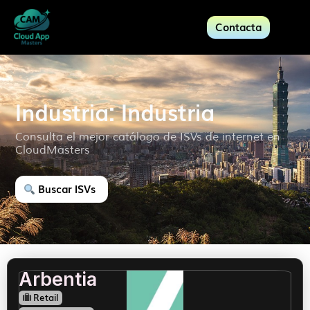
Contacta
Industria: Industria
Consulta el mejor catálogo de ISVs de internet en
CloudMasters
Buscar ISVs
Arbentia
Retail