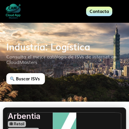
Contacta
Industria: Logística
Consulta el mejor catálogo de ISVs de internet en
CloudMasters
Buscar ISVs
Arbentia
Retail