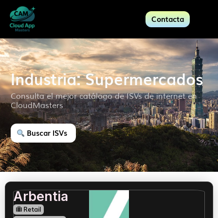
Contacta
Industria: Supermercados
Consulta el mejor catálogo de ISVs de internet en
CloudMasters
Buscar ISVs
Arbentia
Retail