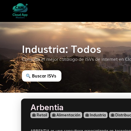
Industria: Todos
Consulta el mejor catálogo de ISVs de internet en C
Buscar ISVs
Arbentia
Retail
Alimentación
Industria
Distribu
ARBENTIA es una consultora especializada en tecnología