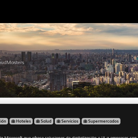
loudMasters
ción
Hoteles
Salud
Servicios
Supermercados
 Microsoft que ofrece soluciones de digitalización e IA a empresas con