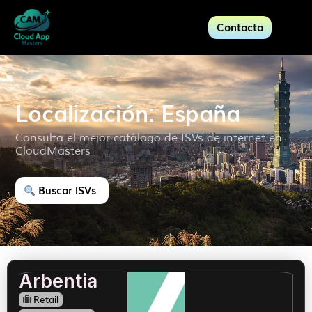
Contacta
Localización: España
Consulta el mejor catálogo de ISVs de internet en
CloudMasters
Buscar ISVs
Arbentia
Retail