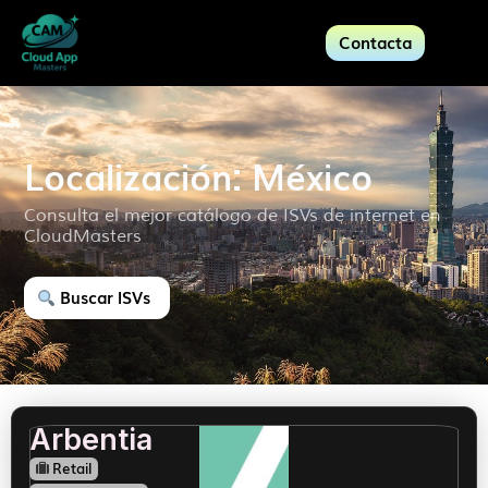
Contacta
Localización: México
Consulta el mejor catálogo de ISVs de internet en
CloudMasters
Buscar ISVs
Arbentia
Retail