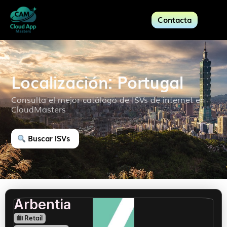
Contacta
Localización: Portugal
Consulta el mejor catálogo de ISVs de internet en
CloudMasters
Buscar ISVs
Arbentia
Retail