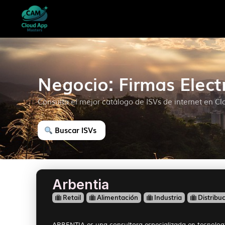
Negocio: Firmas Elect
Consulta el mejor catálogo de ISVs de internet en C
Buscar ISVs
Arbentia
Retail
Alimentación
Industria
Distribu
ARBENTIA es una consultora especializada en tecnología