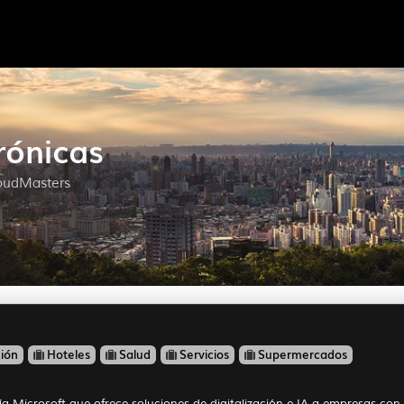
rónicas
loudMasters
ción
Hoteles
Salud
Servicios
Supermercados
 Microsoft que ofrece soluciones de digitalización e IA a empresas con