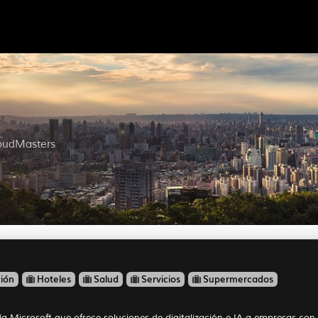
loudMasters
ción
Hoteles
Salud
Servicios
Supermercados
 Microsoft que ofrece soluciones de digitalización e IA a empresas con