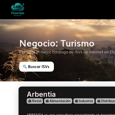
Negocio: Turismo
Consulta el mejor catálogo de ISVs de internet en C
Buscar ISVs
Arbentia
Retail
Alimentación
Industria
Distribu
ARBENTIA es una consultora especializada en tecnología