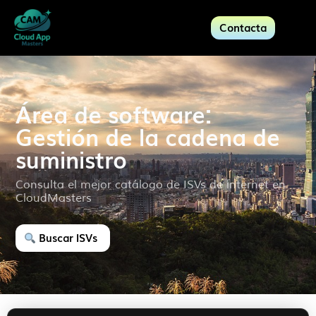
Contacta
Área de software:
Gestión de la cadena de
suministro
Consulta el mejor catálogo de ISVs de internet en
CloudMasters
Buscar ISVs