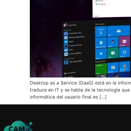
Desktop as a Service (DaaS) está en la informát
traduce en IT y se habla de la tecnología que 
informática del usuario final es […]