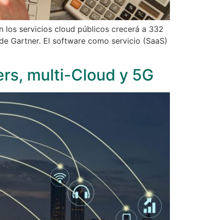
n los servicios cloud públicos crecerá a 332
s de Gartner. El software como servicio (SaaS)
ers, multi-Cloud y 5G