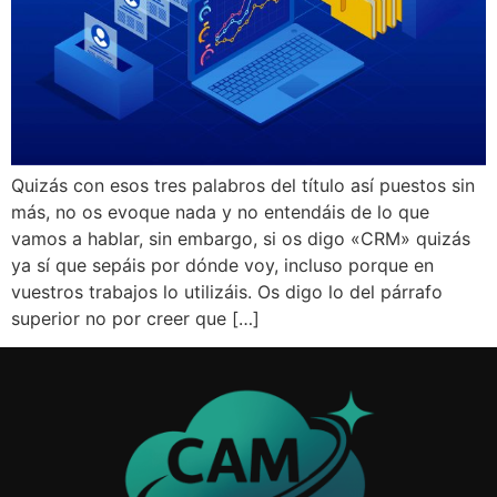
Quizás con esos tres palabros del título así puestos sin
más, no os evoque nada y no entendáis de lo que
vamos a hablar, sin embargo, si os digo «CRM» quizás
ya sí que sepáis por dónde voy, incluso porque en
vuestros trabajos lo utilizáis. Os digo lo del párrafo
superior no por creer que […]