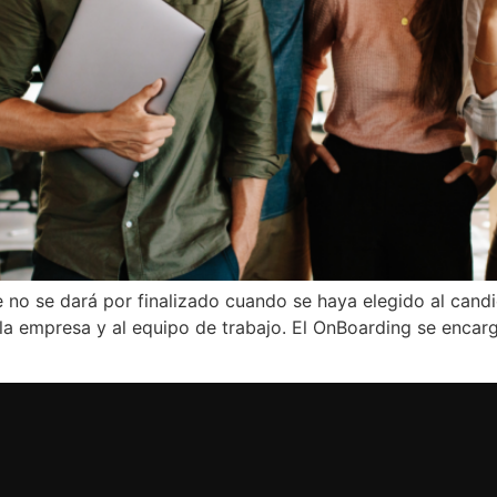
te no se dará por finalizado cuando se haya elegido al cand
 la empresa y al equipo de trabajo. El OnBoarding se enca