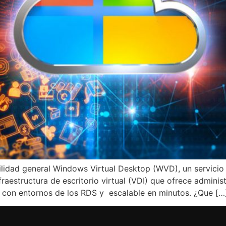
lidad general Windows Virtual Desktop (WVD), un servicio d
fraestructura de escritorio virtual (VDI) que ofrece adminis
d con entornos de los RDS y escalable en minutos. ¿Que […