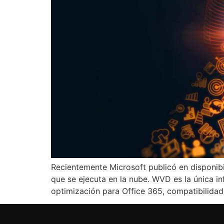
Recientemente Microsoft publicó en disponibi
que se ejecuta en la nube. WVD es la única in
optimización para Office 365, compatibilida