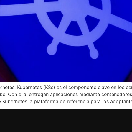
rnetes. Kubernetes (K8s) es el componente clave en los c
nube. Con ella, entregan aplicaciones mediante contenedor
Kubernetes la plataforma de referencia para los adoptant