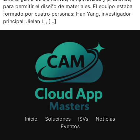
para permitir el diseño de materiales. El equipo estaba
formado por cuatro personas: Han Yang, investigador
principal; Jielan Li, […]
Inicio
Soluciones
ISVs
Noticias
Eventos