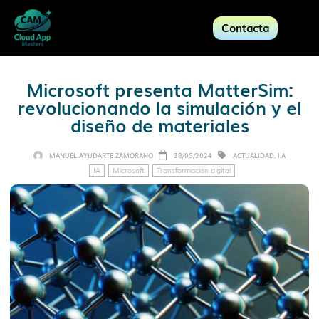
Contacta
Microsoft presenta MatterSim:
revolucionando la simulación y el
diseño de materiales
MANUEL AYUDARTE ZAMORANO
28/05/2024
ACTUALIDAD
,
I.A
IA
Microsoft
Transformación digital