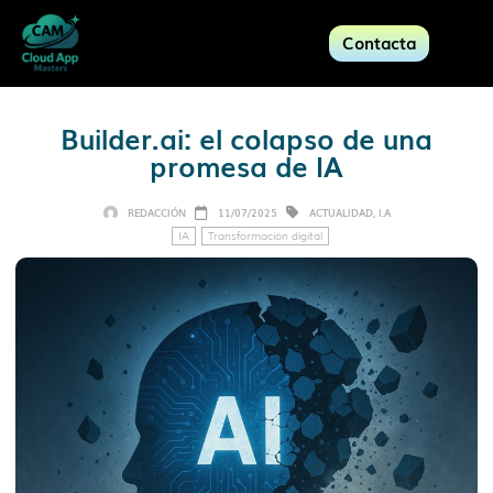
Contacta
Builder.ai: el colapso de una
promesa de IA
REDACCIÓN
11/07/2025
ACTUALIDAD
,
I.A
IA
Transformación digital