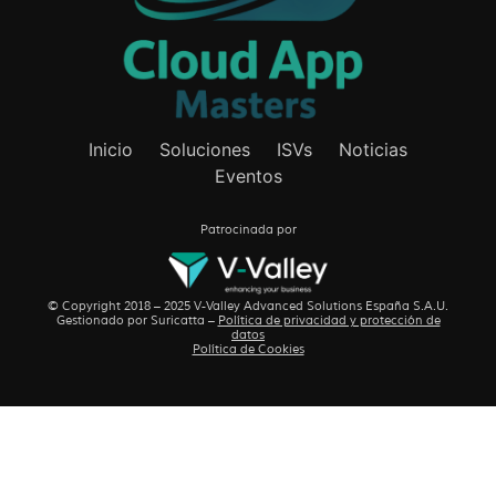
Inicio
Soluciones
ISVs
Noticias
Eventos
Patrocinada por
© Copyright 2018 – 2025 V-Valley Advanced Solutions España S.A.U.
Gestionado por
Suricatta
–
Política de privacidad y protección de
datos
Política de Cookies