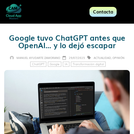
Contacta
Google tuvo ChatGPT antes que
OpenAI… y lo dejó escapar
MANUEL AYUDARTE ZAMORANO
29/07/2025
ACTUALIDAD
,
OPINIÓN
ChatGPT
Google
IA
Transformación digital