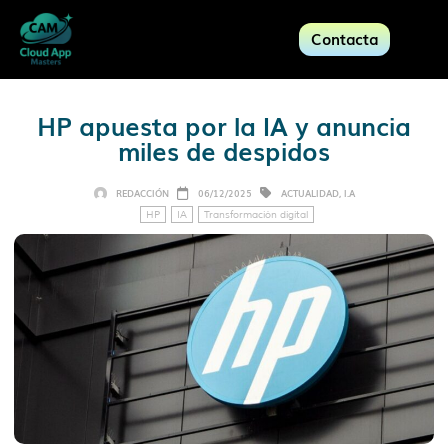
Contacta
HP apuesta por la IA y anuncia
miles de despidos
REDACCIÓN
06/12/2025
ACTUALIDAD
,
I.A
HP
IA
Transformación digital