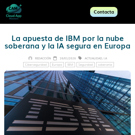
Contacta
La apuesta de IBM por la nube
soberana y la IA segura en Europa
REDACCIÓN
26/01/2026
ACTUALIDAD
,
I.A
Ciberseguridad
Europa
IBM
Seguridad
soberanía