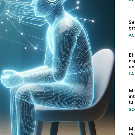
Se
gr
AC
El
es
av
I.A
Mi
in
tu
SO
Mi
IA