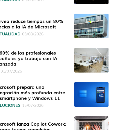
rveo reduce tiempos un 80%
acias a la IA de Microsoft
TUALIDAD
03/08/2026
 60% de los profesionales
pañoles ya trabaja con IA
anzada
31/07/2026
crosoft prepara una
tegración más profunda entre
 smartphone y Windows 11
LUCIONES
15/07/2026
crosoft lanza Copilot Cowork:
 para tareas complejas