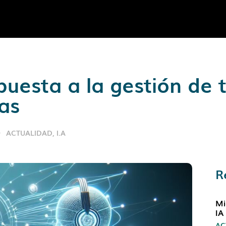
puesta a la gestión de 
as
ACTUALIDAD
,
I.A
R
Mi
IA
AC