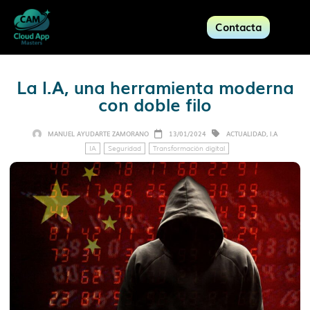
Contacta
La I.A, una herramienta moderna
con doble filo
MANUEL AYUDARTE ZAMORANO
13/01/2024
ACTUALIDAD
,
I.A
IA
Seguridad
Transformación digital