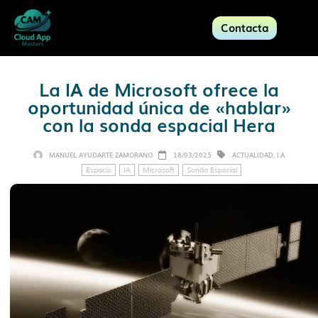
Contacta
La IA de Microsoft ofrece la
oportunidad única de «hablar»
con la sonda espacial Hera
MANUEL AYUDARTE ZAMORANO
18/03/2025
ACTUALIDAD
,
I.A
Espacio
IA
Microsoft
Sonda Espacial