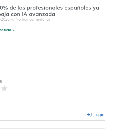
60% de los profesionales españoles ya
baja con IA avanzada
7/2026
No hay comentarios
noticia »
ng
Login