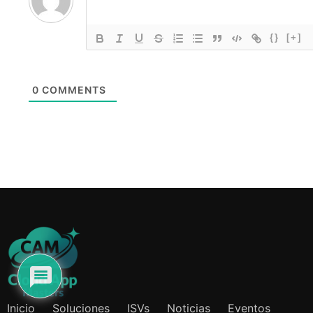
{}
[+]
0
COMMENTS
Inicio
Soluciones
ISVs
Noticias
Eventos