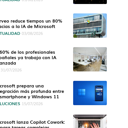
rveo reduce tiempos un 80%
acias a la IA de Microsoft
TUALIDAD
03/08/2026
 60% de los profesionales
pañoles ya trabaja con IA
anzada
31/07/2026
crosoft prepara una
tegración más profunda entre
 smartphone y Windows 11
LUCIONES
15/07/2026
crosoft lanza Copilot Cowork:
 para tareas complejas