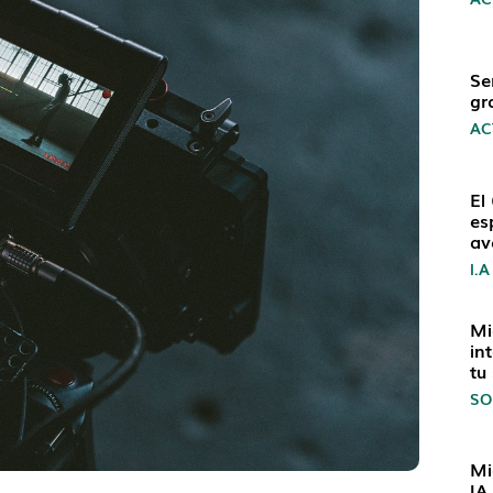
Se
gr
AC
El
es
av
I.A
Mi
in
tu
SO
Mi
IA