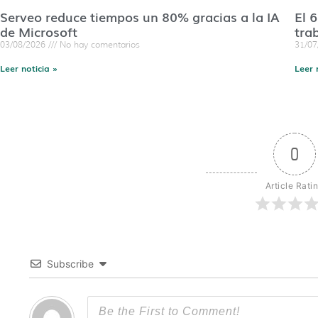
Serveo reduce tiempos un 80% gracias a la IA
El 
de Microsoft
tra
03/08/2026
No hay comentarios
31/0
Leer noticia »
Leer 
0
Article Rati
Subscribe