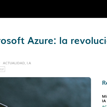
osoft Azure: la revoluc
ACTUALIDAD
,
I.A
tal
R
Mi
IA
AC