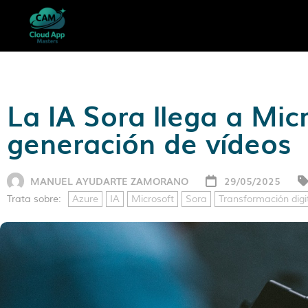
La IA Sora llega a Micr
generación de vídeos
MANUEL AYUDARTE ZAMORANO
29/05/2025
Trata sobre:
Azure
IA
Microsoft
Sora
Transformación digi