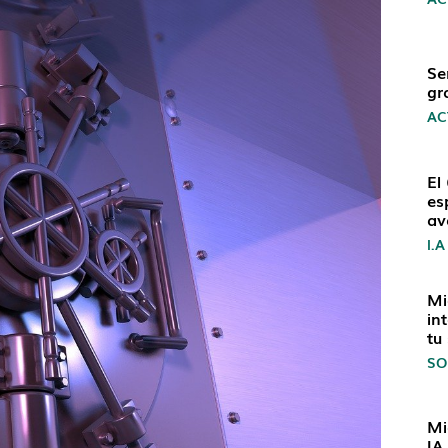
Se
gr
AC
El
es
av
I.A
Mi
in
tu
SO
Mi
IA