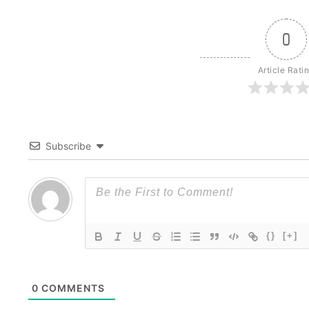
0
Article Rati
Subscribe
{}
[+]
0
COMMENTS