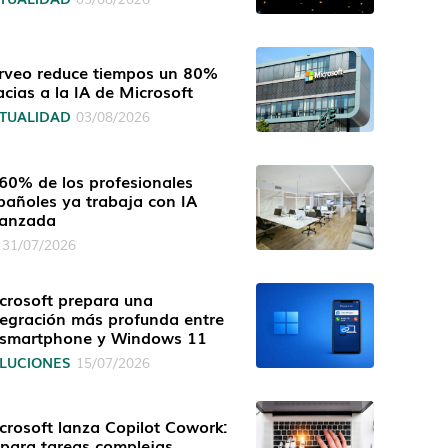
rveo reduce tiempos un 80%
acias a la IA de Microsoft
TUALIDAD
03/08/2026
 60% de los profesionales
pañoles ya trabaja con IA
anzada
31/07/2026
crosoft prepara una
tegración más profunda entre
 smartphone y Windows 11
LUCIONES
15/07/2026
crosoft lanza Copilot Cowork:
 para tareas complejas