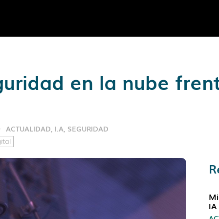
guridad en la nube fre
ACTUALIDAD
,
I.A
,
SEGURIDAD
ital
R
Mi
IA
AC