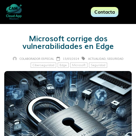
Contacta
Microsoft corrige dos
vulnerabilidades en Edge
COLABORADOR ESPECIAL
15/05/2024
ACTUALIDAD
,
SEGURIDAD
Ciberseguridad
Edge
Microsoft
Seguridad