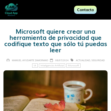
Contacta
Microsoft quiere crear una
herramienta de privacidad que
codifique texto que sólo tú puedas
leer
MANUEL AYUDARTE ZAMORANO
08/07/2024
ACTUALIDAD
,
SEGURIDAD
IA
Inteligencia Artificial
Microsoft