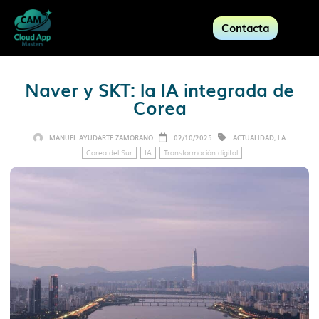
Contacta
Naver y SKT: la IA integrada de
Corea
MANUEL AYUDARTE ZAMORANO
02/10/2025
ACTUALIDAD
,
I.A
Corea del Sur
IA
Transformación digital