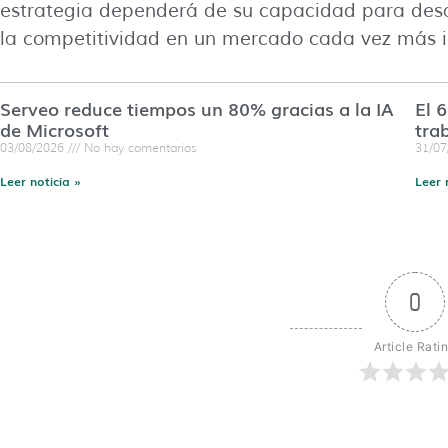
estrategia dependerá de su capacidad para desa
la competitividad en un mercado cada vez más i
Serveo reduce tiempos un 80% gracias a la IA
El 
de Microsoft
tra
03/08/2026
No hay comentarios
31/0
Leer noticia »
Leer 
0
Article Rati