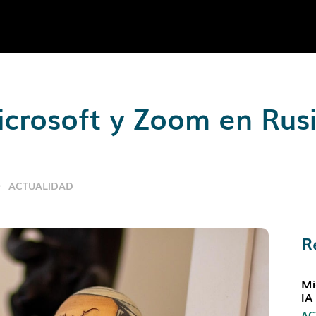
icrosoft y Zoom en Rus
ACTUALIDAD
R
Mi
IA
AC