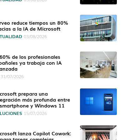
rveo reduce tiempos un 80%
acias a la IA de Microsoft
TUALIDAD
03/08/2026
 60% de los profesionales
pañoles ya trabaja con IA
anzada
31/07/2026
crosoft prepara una
tegración más profunda entre
 smartphone y Windows 11
LUCIONES
15/07/2026
crosoft lanza Copilot Cowork:
 para tareas complejas