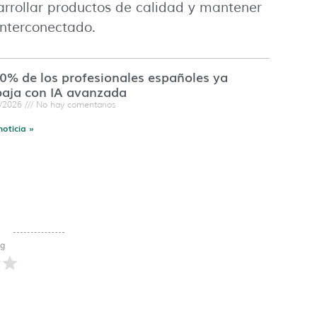
rrollar productos de calidad y mantener
nterconectado.
60% de los profesionales españoles ya
baja con IA avanzada
7/2026
No hay comentarios
noticia »
ng