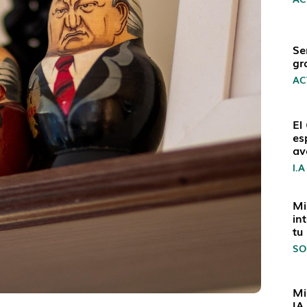
Se
gr
AC
El
es
av
I.A
Mi
in
tu
SO
Mi
IA