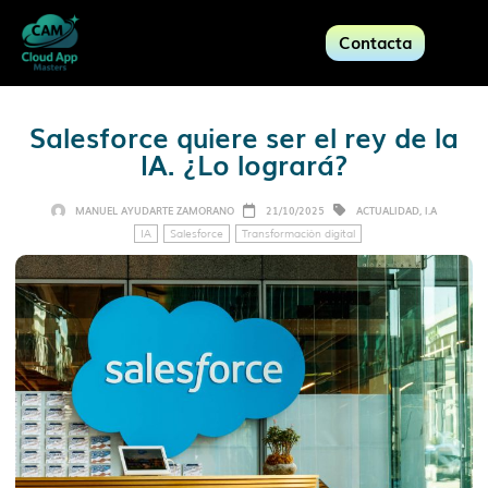
Contacta
Salesforce quiere ser el rey de la
IA. ¿Lo logrará?
MANUEL AYUDARTE ZAMORANO
21/10/2025
ACTUALIDAD
,
I.A
IA
Salesforce
Transformación digital