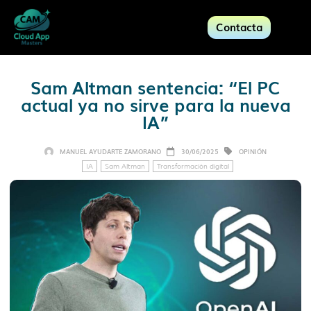
Contacta
Sam Altman sentencia: “El PC
actual ya no sirve para la nueva
IA”
MANUEL AYUDARTE ZAMORANO
30/06/2025
OPINIÓN
IA
Sam Altman
Transformación digital