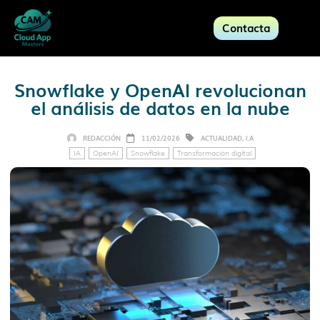
Contacta
Snowflake y OpenAI revolucionan
el análisis de datos en la nube
REDACCIÓN
11/02/2026
ACTUALIDAD
,
I.A
IA
OpenAI
Snowflake
Transformación digital