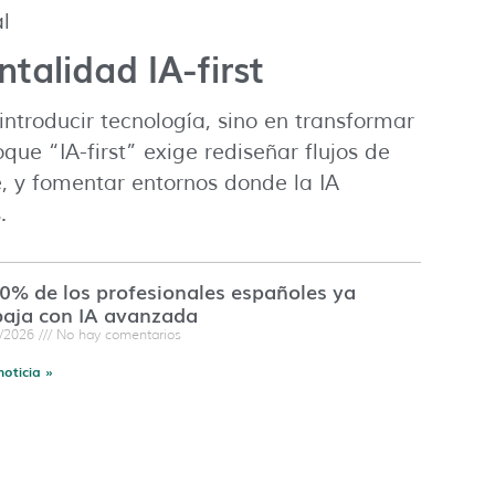
l
alidad IA-first
introducir tecnología, sino en transformar
que “IA-first” exige rediseñar flujos de
e, y fomentar entornos donde la IA
.
60% de los profesionales españoles ya
baja con IA avanzada
7/2026
No hay comentarios
noticia »