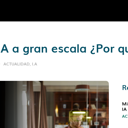
IA a gran escala ¿Por q
ACTUALIDAD
,
I.A
R
Mi
IA
AC