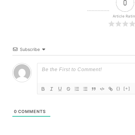
0
Article Rati
Subscribe
{}
[+]
0
COMMENTS