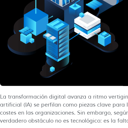
La transformación digital avanza a ritmo vertigin
artificial (IA) se perfilan como piezas clave para
costes en las organizaciones. Sin embargo, segú
verdadero obstáculo no es tecnológico: es la falt