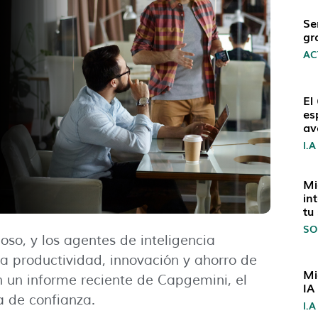
Se
gr
AC
El
es
av
I.A
Mi
in
tu
SO
oso, y los agentes de inteligencia
 la productividad, innovación y ahorro de
Mi
n un informe reciente de Capgemini, el
IA
a de confianza.
I.A