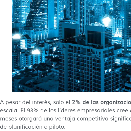
2% de las organizaci
A pesar del interés, solo el
escala. El 93% de los líderes empresariales cree 
meses otorgará una ventaja competitiva significa
de planificación o piloto.