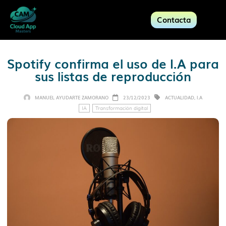
Contacta
Spotify confirma el uso de I.A para
sus listas de reproducción
MANUEL AYUDARTE ZAMORANO
23/12/2023
ACTUALIDAD
,
I.A
IA
Transformación digital