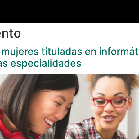
ento
ujeres tituladas en informáti
as especialidades