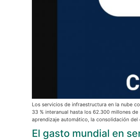
Los servicios de infraestructura en la nube 
33 % interanual hasta los 62.300 millones de
aprendizaje automático, la consolidación del
El gasto mundial en se