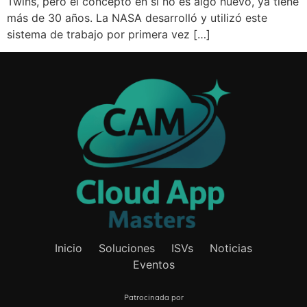
Twins, pero el concepto en sí no es algo nuevo, ya tiene
más de 30 años. La NASA desarrolló y utilizó este
sistema de trabajo por primera vez […]
Inicio
Soluciones
ISVs
Noticias
Eventos
Patrocinada por