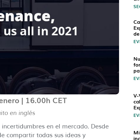
SE
Ca
Ex
de
EV
Nu
fo
pa
EV
V-
 enero | 16.00h CET
ca
Ex
ito en inglés
EV
incertidumbres en el mercado. Desde
Mi
de compartir todas sus ideas y
in