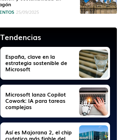
agón
ENTOS
25/09/2025
Tendencias
España, clave en la
estrategia sostenible de
Microsoft
Microsoft lanza Copilot
Cowork: IA para tareas
complejas
Así es Majorana 2, el chip
cuántico más fiable del