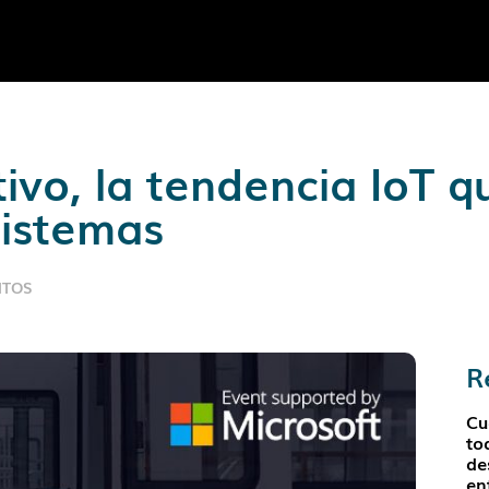
ivo, la tendencia IoT q
istemas
NTOS
R
Cu
to
de
en