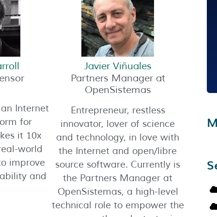
rroll
Javier Viñuales
ensor
Partners Manager at
OpenSistemas
an Internet
Entrepreneur, restless
M
form for
innovator, lover of science
kes it 10x
and technology, in love with
 real-world
the Internet and open/libre
S
to improve
source software. Currently is
nability and
the Partners Manager at
OpenSistemas, a high-level
technical role to empower the