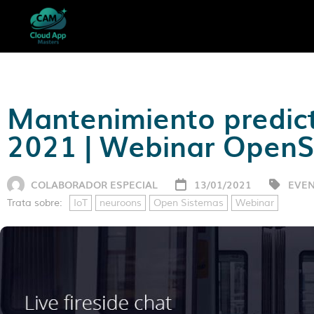
Mantenimiento predict
2021 | Webinar OpenS
COLABORADOR ESPECIAL
13/01/2021
EVE
Trata sobre:
IoT
neuroons
Open Sistemas
Webinar