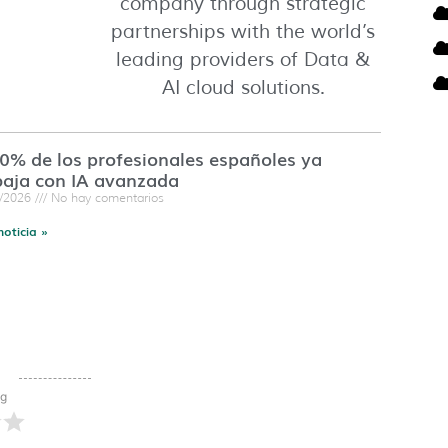
company through strategic
partnerships with the world’s
leading providers of Data &
AI cloud solutions.
60% de los profesionales españoles ya
baja con IA avanzada
7/2026
No hay comentarios
noticia »
ng