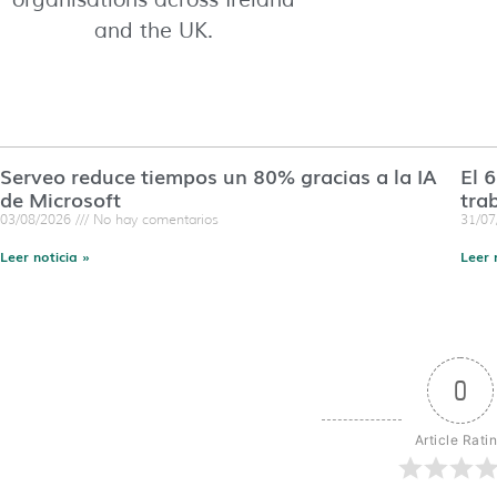
organisations across Ireland
and the UK.
Serveo reduce tiempos un 80% gracias a la IA
El 
de Microsoft
tra
03/08/2026
No hay comentarios
31/0
Leer noticia »
Leer 
0
Article Rati