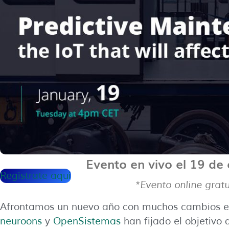
Evento en vivo el 19 de
Regístrate aquí
*Evento online gratu
Afrontamos un nuevo año con muchos cambios e 
neuroons
y
OpenSistemas
han fijado el objetivo 