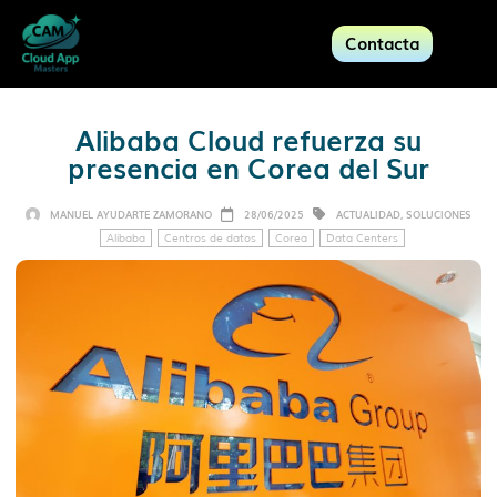
Contacta
Alibaba Cloud refuerza su
presencia en Corea del Sur
MANUEL AYUDARTE ZAMORANO
28/06/2025
ACTUALIDAD
,
SOLUCIONES
Alibaba
Centros de datos
Corea
Data Centers