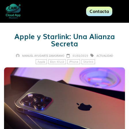
Contacta
Apple y Starlink: Una Alianza
Secreta
MANUEL AYUDARTE ZAMORANO
01/02/2025
ACTUALIDAD
Apple
Elon Musk
iPhone
Starlink