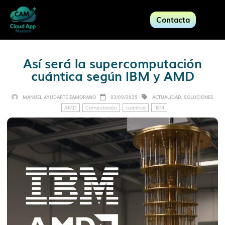
Contacta
Así será la supercomputación
cuántica según IBM y AMD
MANUEL AYUDARTE ZAMORANO
03/09/2025
ACTUALIDAD
,
SOLUCIONES
AMD
Computación
cuántica
IBM