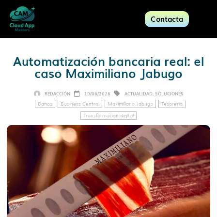
Contacta
Automatización bancaria real: el
caso Maximiliano Jabugo
REDACCIÓN
10/06/2026
ACTUALIDAD
,
SOLUCIONES
Banca
Business Central
Maximiliano Jabugo
Tesorería
Transformación digital