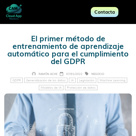
Contacta
El primer método de
entrenamiento de aprendizaje
automático para el cumplimiento
del GDPR
RAMÓN ACHE
07/01/2022
NEGOCIO
GDPR
Generalización de los datos
IA
Legislación
Machine Learning
Modelos de IA
Protección de datos