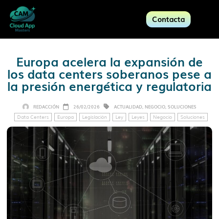
Contacta
Europa acelera la expansión de
los data centers soberanos pese a
la presión energética y regulatoria
REDACCIÓN
26/02/2026
ACTUALIDAD
,
NEGOCIO
,
SOLUCIONES
Data Centers
Europa
Legislación
Ley
Leyes
Negocio
Soluciones