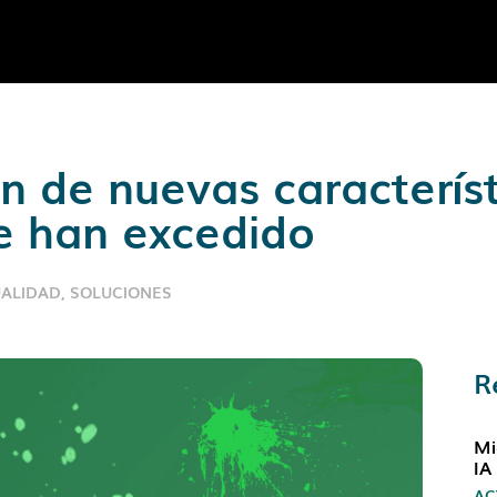
n de nuevas caracterís
e han excedido
ALIDAD
,
SOLUCIONES
R
Mi
IA
AC