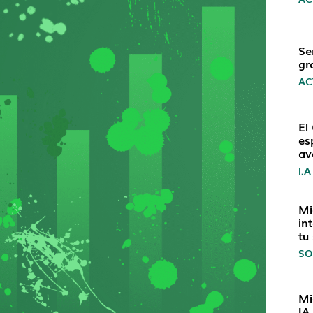
Se
gr
AC
El
es
av
I.A
Mi
in
tu
SO
Mi
IA