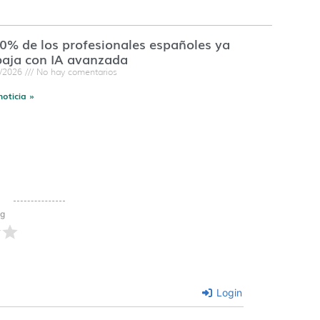
60% de los profesionales españoles ya
baja con IA avanzada
7/2026
No hay comentarios
noticia »
ng
Login